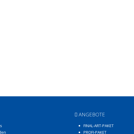
ANGEBOTE
bs
FINAL-ART-PAKET
 den
PROFI-PAKET