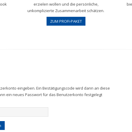
Look
erzielen wollen und die persönliche,
bie
unkomplizierte Zusammenarbeit schätzen.
ZUM PROFI-PAKET
utzerkonto eingeben. Ein Bestätigungscode wird dann an diese
kann ein neues Passwort für das Benutzerkonto festgelegt
n