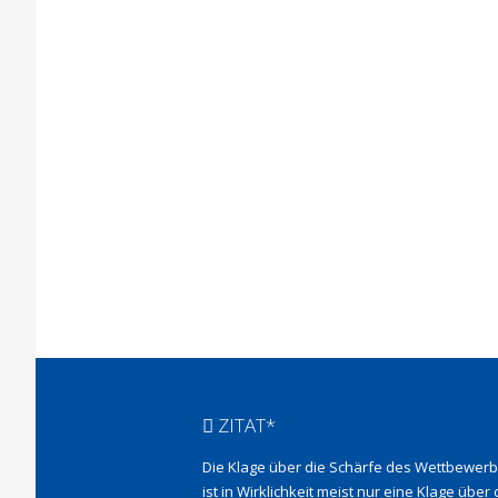
ZITAT*
Die Klage über die Schärfe des Wettbewer
ist in Wirklichkeit meist nur eine Klage über