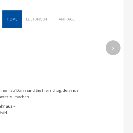
HOME
LEISTUNGEN
ANFRAGE
›
n ist? Dann sind Sie hier richtig, denn ich
annter zu machen.
ehr aus –
hild.